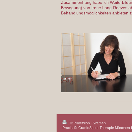
Zusammenhang habe ich Weiterbildu
Bewegung) von Irene Lang-Reeves abs
Behandlungsmöglichkeiten anbieten 
Druckversion
|
Sitemap
Praxis für CranioSacralTherapie München-