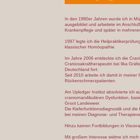
In den 1980er Jahren wurde ich in M
ausgebildet und arbeitete im Anschluß
Krankenpflege und später in mehreren
1997 legte ich die Heilpraktikerprüfu
klassischer Homöopathie.
Im Jahre 2006 entdeckte ich die Cran
Craniosakraltherapeutin bei Ilka Gräfe
Deutschland fort.
Seit 2010 arbeite ich damit in meiner
Rückenschmerzpatienten.
Am Upledger Institut absolvierte ich 
craniomandibulären Dysfunktion, bas
Groot Landeweer.
Die Kieferfunktionsdiagnostik und di
bei meinen Diagnose- und Therapieve
Hinzu kamen Fortbildungen in Visceral
Mit großem Interesse widme ich mic