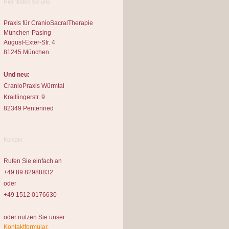
Hier finden Sie uns
Praxis für CranioSacralTherapie
München-Pasing
August-Exter-Str. 4
81245 München
Und neu:
CranioPraxis Würmtal
Kraillingerstr. 9
82349 Pentenried
Kontakt
Rufen Sie einfach an
+49 89 82988832
oder
+49 1512 0176630
oder nutzen Sie unser
Kontaktformular.