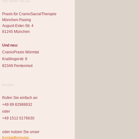
Hier finden Sie uns
Praxis für CranioSacralTherapie
München-Pasing
August-Exter-Str. 4
81245 München
Und neu:
CranioPraxis Würmtal
Kraillingerstr. 9
82349 Pentenried
Kontakt
Rufen Sie einfach an
+49 89 82988832
oder
+49 1512 0176630
oder nutzen Sie unser
Kontaktformular.