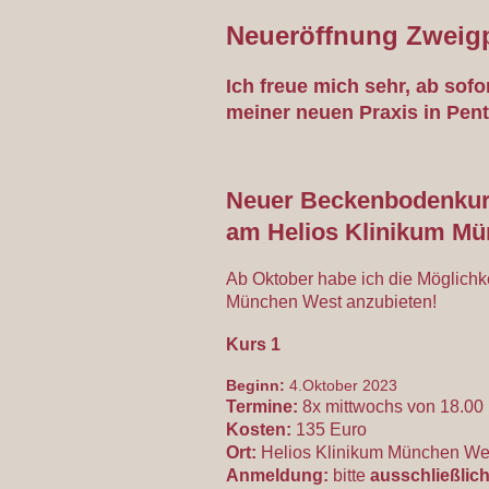
Neueröffnung Zweigp
Ich freue mich sehr, ab sof
meiner neuen Praxis in Pent
Neuer Beckenbodenku
am Helios Klinikum M
Ab Oktober habe ich die Möglich
München West anzubieten!
Kurs 1
Beginn:
4.Oktober 2023
Termine:
8x mittwochs von 18.00 
Kosten:
135 Euro
Ort:
Helios Klinikum München Wes
Anmeldung:
bitte
ausschließlic